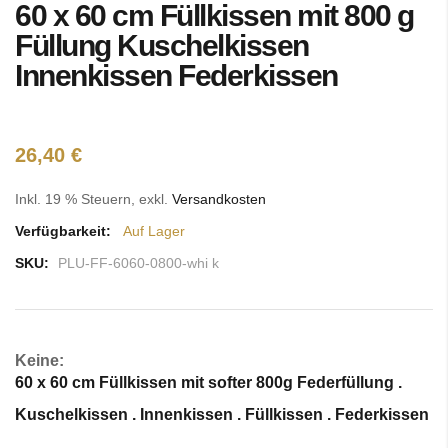
60 x 60 cm Füllkissen mit 800 g
Anfang
der
Füllung Kuschelkissen
Bildgalerie
Innenkissen Federkissen
springen
26,40 €
Inkl. 19 % Steuern
,
exkl.
Versandkosten
Verfügbarkeit:
Auf Lager
SKU:
PLU-FF-6060-0800-whi k
Keine:
60 x 60 cm Füllkissen mit softer 800g Federfüllung .
Kuschelkissen . Innenkissen . Füllkissen . Federkissen